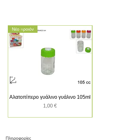
Νέο προιόν
Νέο προιόν
Αλατοπίπερο γυάλινο γυάλινο 105ml
Τιμή
1,00 €
Πληροφορίες