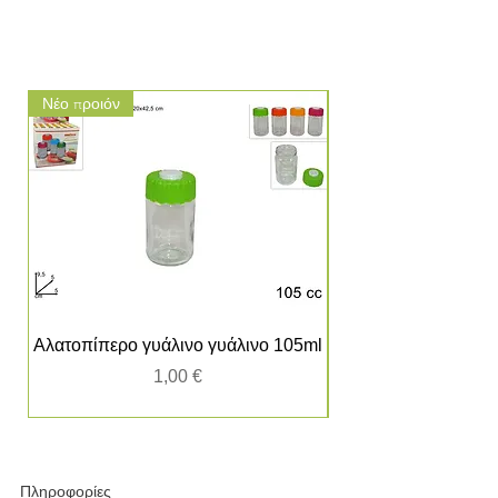
Νέο προιόν
Νέο προιόν
Αλατοπίπερο γυάλινο γυάλινο 105ml
Τιμή
1,00 €
Πληροφορίες