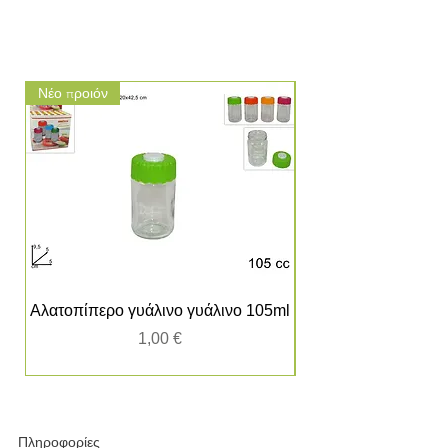
Νέο προιόν
Νέο προιόν
Αλατοπίπερο γυάλινο γυάλινο 105ml
Τιμή
1,00 €
Πληροφορίες