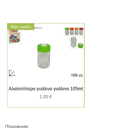
Νέο προιόν
Νέο προιόν
Αλατοπίπερο γυάλινο γυάλινο 105ml
Τιμή
1,00 €
Πληροφορίες