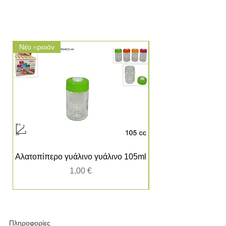
Νέο προιόν
Νέο προιόν
Αλατοπίπερο γυάλινο γυάλινο 105ml
Τιμή
1,00 €
Πληροφορίες