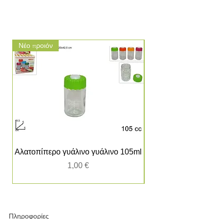
Νέο προιόν
Νέο προιόν
Αλατοπίπερο γυάλινο γυάλινο 105ml
Τιμή
1,00 €
Πληροφορίες