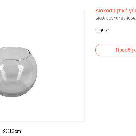
Διακοσμητική γ
SKU: 803404834666
Τιμή
1,99 €
Προσθήκη
ή  9Χ12cm