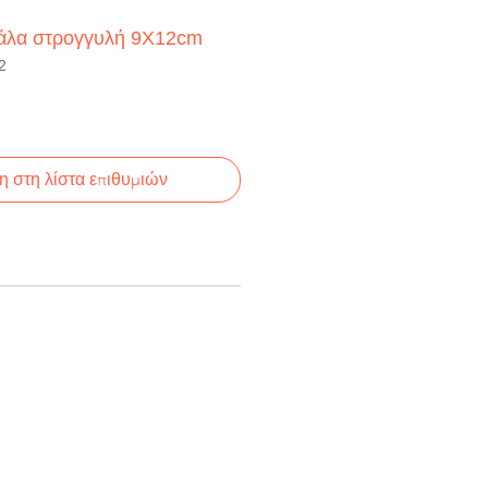
υάλα στρογγυλή 9Χ12cm
2
 στη λίστα επιθυμιών