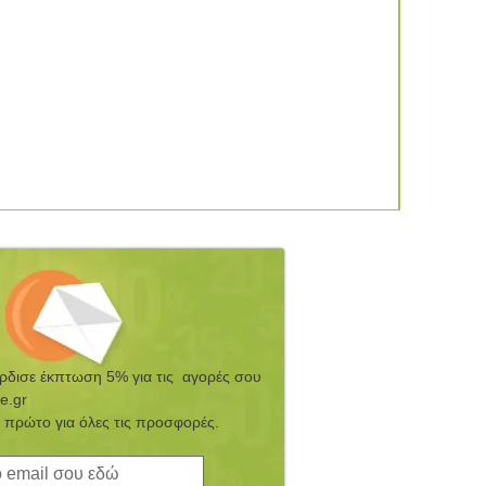
έρδισε έκπτωση 5% για τις αγορές σου
e.gr
 πρώτο για όλες τις προσφορές.