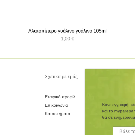
Αλατοπίπερο γυάλινο γυάλινο 105ml
Τιμή
1,00 €
Σχετικα με εμάς
Εταιρικό προφίλ
Κάνε εγγραφή, κ
Επικοινωνία
και τo myparepar
Καταστήματα
θα σε ενημερώνει