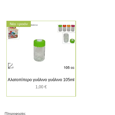
Νέο προιόν
Νέο προιόν
Αλατοπίπερο γυάλινο γυάλινο 105ml
Τιμή
1,00 €
Πληροφορίες