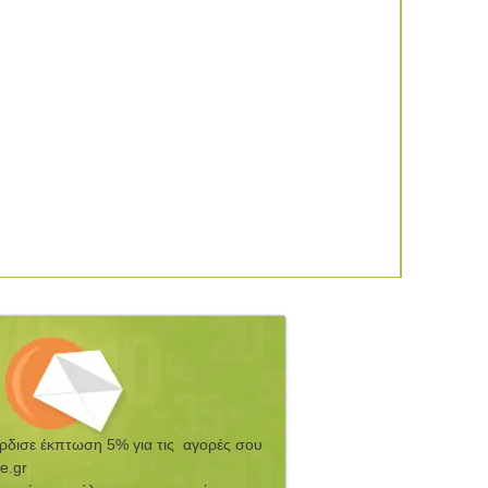
έρδισε έκπτωση 5% για τις αγορές σου
e.gr