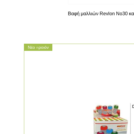
Βαφή μαλλιών Revlon No30 κ
Νέο προιόν