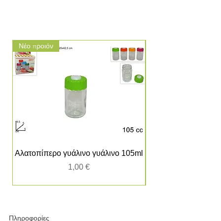
Νέο προιόν
Νέο προιόν
Αλατοπίπερο γυάλινο γυάλινο 105ml
Τιμή
1,00 €
Πληροφορίες