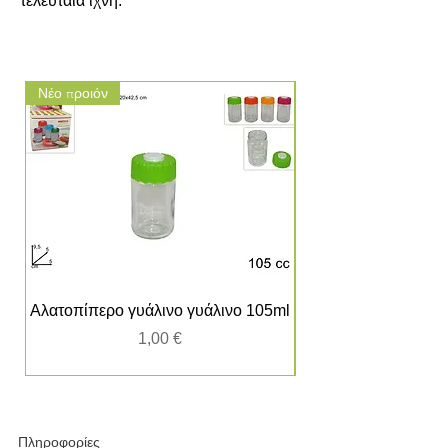
τελευταία ίχνη.
Νέο προιόν
Νέο προιόν
Αλατοπίπερο γυάλινο γυάλινο 105ml
Τιμή
1,00 €
Πληροφορίες